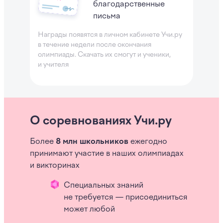
благодарственные
письма
Награды появятся в личном кабинете Учи.ру
в течение недели после окончания
олимпиады
. Скачать их смогут и ученики,
и учителя
О соревнованиях Учи.ру
Более
8 млн школьников
ежегодно
принимают участие в наших олимпиадах
и викторинах
Специальных знаний
не требуется — присоединиться
может любой